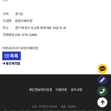
지역
경기도
지점명
동탄리베라점
주소
경기 화성시 오산동 동탄대로 14길 5-41
전화번호
031-373-2289
어부네코다리 동탄리베라점
목록
용인죽전점
개인정보처리방침
이용약관
공지사항
상호 : 주식회사 어부네
대표 : 김영배