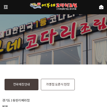
전국매장안내
가맹점 오픈식 현장
경기도 | 동탄리베라점
본문