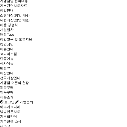
가맹점별 협약내용
기부관련보도자료
창업안내
소형매장(창업비용)
대형매장(창업비용)
매출 경쟁력
개설절차
매장Type
창업교육 및 오픈지원
창업상담
메뉴안내
코다리조림
단품메뉴
식사메뉴
반찬류
매장안내
전국매장안내
가맹점 오픈식 현장
제품구매
제품구매
제품소개
로그인
가맹문의
어부네코다리
방송언론보도
기부협약식
기부관련 소식
새소식