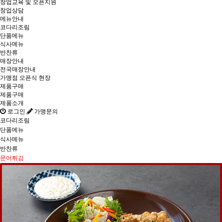
창업교육 및 오픈지원
창업상담
메뉴안내
코다리조림
단품메뉴
식사메뉴
반찬류
매장안내
전국매장안내
가맹점 오픈식 현장
제품구매
제품구매
제품소개
로그인
가맹문의
코다리조림
단품메뉴
식사메뉴
반찬류
문어튀김