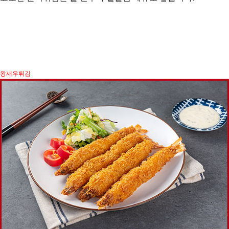
왕새우튀김