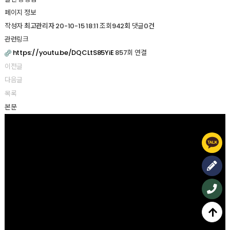
페이지 정보
작성자
최고관리자
20-10-15 18:11
조회
942회
댓글
0건
관련링크
857회 연결
https://youtu.be/DQCLtS85YiE
이전글
다음글
목록
본문